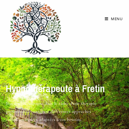
MENU
Hypnothérapeute à Fretin
Je vous accompagne dans le cadre d’une thérapie
personnalisée, ntégrant différentes approches
complémentaires adaptées à vos besoins.