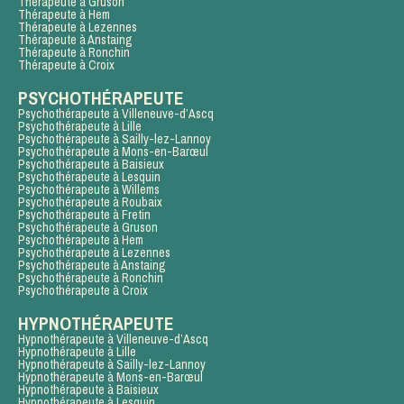
Thérapeute à Gruson
Thérapeute à Hem
Thérapeute à Lezennes
Thérapeute à Anstaing
Thérapeute à Ronchin
Thérapeute à Croix
PSYCHOTHÉRAPEUTE
Psychothérapeute à Villeneuve-d’Ascq
Psychothérapeute à Lille
Psychothérapeute à Sailly-lez-Lannoy
Psychothérapeute à Mons-en-Barœul
Psychothérapeute à Baisieux
Psychothérapeute à Lesquin
Psychothérapeute à Willems
Psychothérapeute à Roubaix
Psychothérapeute à Fretin
Psychothérapeute à Gruson
Psychothérapeute à Hem
Psychothérapeute à Lezennes
Psychothérapeute à Anstaing
Psychothérapeute à Ronchin
Psychothérapeute à Croix
HYPNOTHÉRAPEUTE
Hypnothérapeute à Villeneuve-d’Ascq
Hypnothérapeute à Lille
Hypnothérapeute à Sailly-lez-Lannoy
Hypnothérapeute à Mons-en-Barœul
Hypnothérapeute à Baisieux
Hypnothérapeute à Lesquin