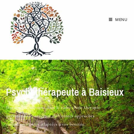
MENU
Psychothérapeute à Baisieux
Je vous accompagne dans le cadre d’une thérapie
personnalisée, ntégrant différentes approches
complémentaires adaptées à vos besoins.