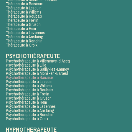
Thérapeute à Baisieux
Thérapeute à Lesquin
Thérapeute à Willems
Thérapeute à Roubaix
Thérapeute à Fretin
Thérapeute à Gruson
Thérapeute à Hem
Thérapeute à Lezennes
Thérapeute à Anstaing
Thérapeute à Ronchin
Thérapeute à Croix
PSYCHOTHÉRAPEUTE
Psychothérapeute à Villeneuve-d’Ascq
Psychothérapeute à Lille
Psychothérapeute à Sailly-lez-Lannoy
Psychothérapeute à Mons-en-Barœul
Psychothérapeute à Baisieux
Psychothérapeute à Lesquin
Psychothérapeute à Willems
Psychothérapeute à Roubaix
Psychothérapeute à Fretin
Psychothérapeute à Gruson
Psychothérapeute à Hem
Psychothérapeute à Lezennes
Psychothérapeute à Anstaing
Psychothérapeute à Ronchin
Psychothérapeute à Croix
HYPNOTHÉRAPEUTE