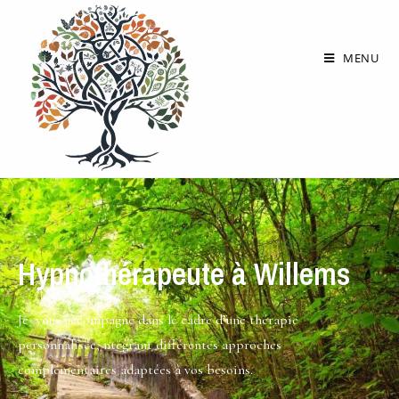
MENU
Hypnothérapeute à Willems
Je vous accompagne dans le cadre d’une thérapie
personnalisée, ntégrant différentes approches
complémentaires adaptées à vos besoins.