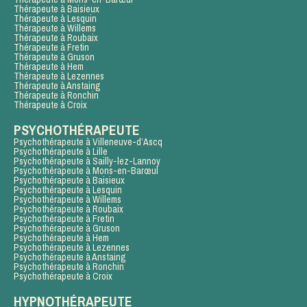
Thérapeute à Baisieux
Thérapeute à Lesquin
Thérapeute à Willems
Thérapeute à Roubaix
Thérapeute à Fretin
Thérapeute à Gruson
Thérapeute à Hem
Thérapeute à Lezennes
Thérapeute à Anstaing
Thérapeute à Ronchin
Thérapeute à Croix
PSYCHOTHÉRAPEUTE
Psychothérapeute à Villeneuve-d’Ascq
Psychothérapeute à Lille
Psychothérapeute à Sailly-lez-Lannoy
Psychothérapeute à Mons-en-Barœul
Psychothérapeute à Baisieux
Psychothérapeute à Lesquin
Psychothérapeute à Willems
Psychothérapeute à Roubaix
Psychothérapeute à Fretin
Psychothérapeute à Gruson
Psychothérapeute à Hem
Psychothérapeute à Lezennes
Psychothérapeute à Anstaing
Psychothérapeute à Ronchin
Psychothérapeute à Croix
HYPNOTHÉRAPEUTE