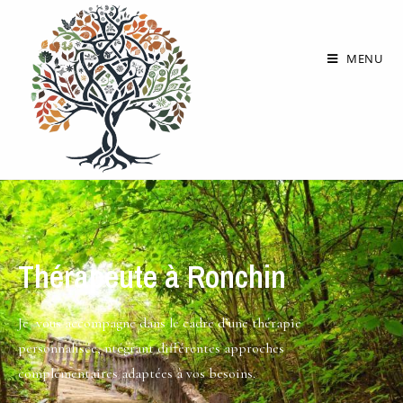
MENU
Thérapeute à Ronchin
Je vous accompagne dans le cadre d’une thérapie
personnalisée, ntégrant différentes approches
complémentaires adaptées à vos besoins.