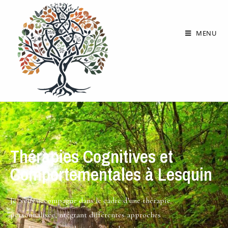
MENU
Thérapies Cognitives et
Comportementales à Lesquin
Je vous accompagne dans le cadre d’une thérapie
personnalisée, ntégrant différentes approches