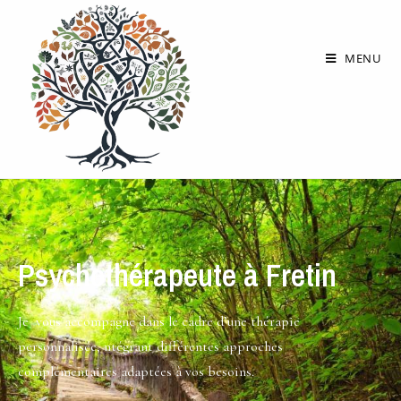
MENU
Psychothérapeute à Fretin
Je vous accompagne dans le cadre d’une thérapie
personnalisée, ntégrant différentes approches
complémentaires adaptées à vos besoins.