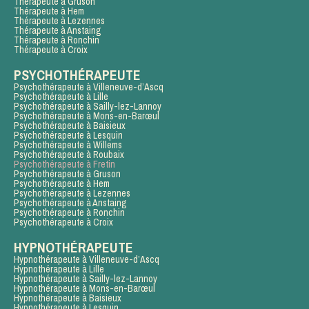
Thérapeute à Gruson
Thérapeute à Hem
Thérapeute à Lezennes
Thérapeute à Anstaing
Thérapeute à Ronchin
Thérapeute à Croix
PSYCHOTHÉRAPEUTE
Psychothérapeute à Villeneuve-d’Ascq
Psychothérapeute à Lille
Psychothérapeute à Sailly-lez-Lannoy
Psychothérapeute à Mons-en-Barœul
Psychothérapeute à Baisieux
Psychothérapeute à Lesquin
Psychothérapeute à Willems
Psychothérapeute à Roubaix
Psychothérapeute à Fretin
Psychothérapeute à Gruson
Psychothérapeute à Hem
Psychothérapeute à Lezennes
Psychothérapeute à Anstaing
Psychothérapeute à Ronchin
Psychothérapeute à Croix
HYPNOTHÉRAPEUTE
Hypnothérapeute à Villeneuve-d’Ascq
Hypnothérapeute à Lille
Hypnothérapeute à Sailly-lez-Lannoy
Hypnothérapeute à Mons-en-Barœul
Hypnothérapeute à Baisieux
Hypnothérapeute à Lesquin