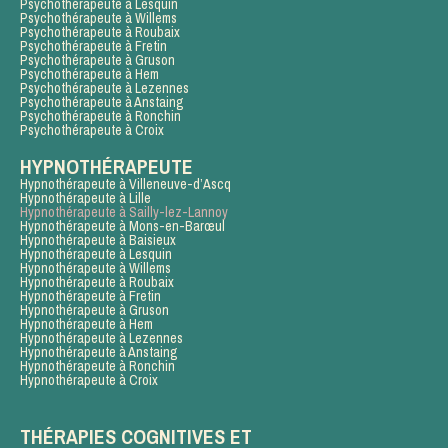
Psychothérapeute à Lesquin
Psychothérapeute à Willems
Psychothérapeute à Roubaix
Psychothérapeute à Fretin
Psychothérapeute à Gruson
Psychothérapeute à Hem
Psychothérapeute à Lezennes
Psychothérapeute à Anstaing
Psychothérapeute à Ronchin
Psychothérapeute à Croix
HYPNOTHÉRAPEUTE
Hypnothérapeute à Villeneuve-d’Ascq
Hypnothérapeute à Lille
Hypnothérapeute à Sailly-lez-Lannoy
Hypnothérapeute à Mons-en-Barœul
Hypnothérapeute à Baisieux
Hypnothérapeute à Lesquin
Hypnothérapeute à Willems
Hypnothérapeute à Roubaix
Hypnothérapeute à Fretin
Hypnothérapeute à Gruson
Hypnothérapeute à Hem
Hypnothérapeute à Lezennes
Hypnothérapeute à Anstaing
Hypnothérapeute à Ronchin
Hypnothérapeute à Croix
THÉRAPIES COGNITIVES ET