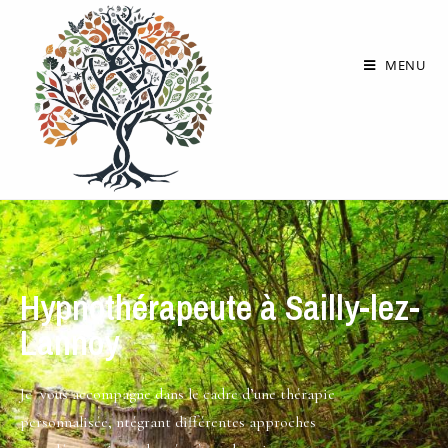
MENU
Hypnothérapeute à Sailly-lez-
Lannoy
Je vous accompagne dans le cadre d’une thérapie
personnalisée, ntégrant différentes approches